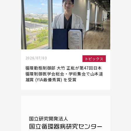
2026/07/03
トピックス
循環動態制御部 大竹 正紘が第47回日本
循環制御医学会総会・学術集会で山本道
雄賞 (YIA最優秀賞) を受賞