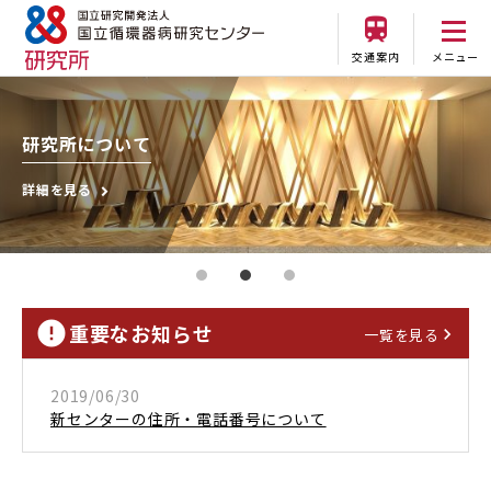
交通案内
メニュー
国民の健康と幸福のため、
循環器疾患の究明と制圧に挑みます。
理念と基本方針
研究所について
詳細を見る
詳細を見る
詳細を見る
重要なお知らせ
一覧を見る
2019/06/30
新センターの住所・電話番号について