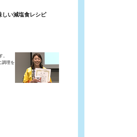
味しい減塩食レシピ
す。
に調理を