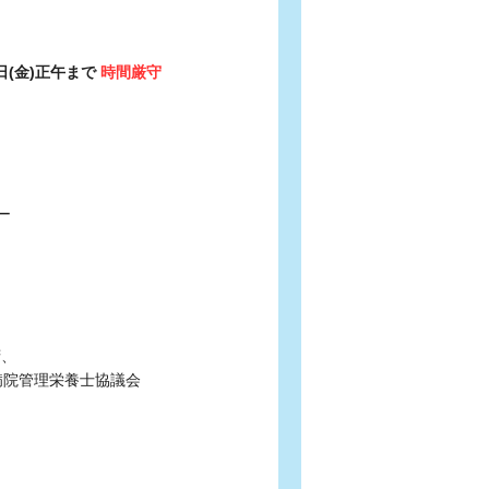
日(金)正午まで
時間厳守
ー
府、
病院管理栄養士協議会