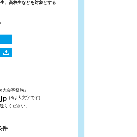
校生、高校生などを対象とする
)
1g大会事務局」
(Sは大文字です)
お送りください。
条件