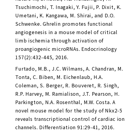
Tsuchimochi, T. Inagaki, Y. Fujii, P. Dixit, K.
Umetani, K. Kangawa, M. Shirai, and D.O.
Schwenke. Ghrelin promotes functional
angiogenesis in a mouse model of critical
limb ischemia through activation of
proangiogenic microRNAs.
Endocrinology
157(2):432-445, 2016.
Furtado, M.B., J.C. Wilmans, A. Chandran, M.
Tonta, C. Biben, M. Eichenlaub, H.A.
Coleman, S. Berger, R. Bouveret, R. Singh,
R.P. Harvey, M. Ramialison, J.T. Pearson, H.
Parkington, N.A. Rosenthal, M.W. Costa. A
novel mouse model for the study of Nkx2-5
reveals transcriptional control of cardiac ion
channels.
Differentiation
91:29-41, 2016.