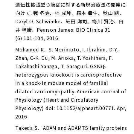
遺伝性拡張型心筋症に対する新規治療法の開発に
向けて. 戦 冬雲、杜 成坤、森本 幸生、秋山 剛、
Daryl O. Schwenke、細田 洋司、寒川 賢治、白
井 幹康、Pearson James. BIO Clinica 31
(6):101-104, 2016.
Mohamed R., S. Morimoto, I. Ibrahim, D-Y.
Zhan, C-K. Du, M. Arioka, T. Yoshihara, F.
Takahashi-Yanaga, T. Sasaguri. GSK3β
heterozygous knockout is cardioprotective
in a knock-in mouse model of familial
dilated cardiomyopathy. American Journal of
Physiology (Heart and Circulatory
Physiology) doi: 10.1152/ajpheart.00771. Apr,
2016
Takeda S. "ADAM and ADAMTS family proteins