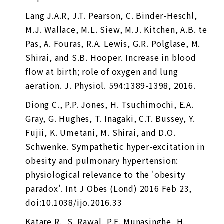
Lang J.A.R, J.T. Pearson, C. Binder-Heschl,
M.J. Wallace, M.L. Siew, M.J. Kitchen, A.B. te
Pas, A. Fouras, R.A. Lewis, G.R. Polglase, M.
Shirai, and S.B. Hooper. Increase in blood
flow at birth; role of oxygen and lung
aeration.
J. Physiol.
594:1389-1398, 2016.
Diong C., P.P. Jones, H. Tsuchimochi, E.A.
Gray, G. Hughes, T. Inagaki, C.T. Bussey, Y.
Fujii, K. Umetani, M. Shirai, and D.O.
Schwenke. Sympathetic hyper-excitation in
obesity and pulmonary hypertension:
physiological relevance to the 'obesity
paradox'.
Int J Obes (Lond)
2016 Feb 23,
doi:10.1038/ijo.2016.33
Katare R., S. Rawal, P.E. Munasinghe, H.