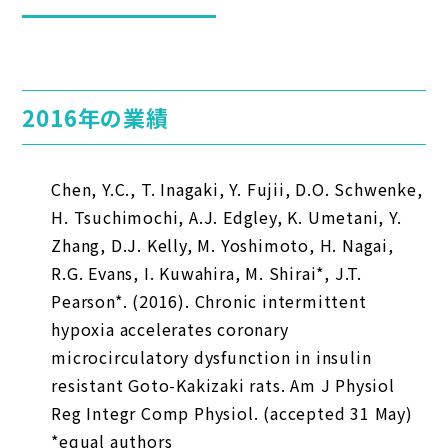
2016年の業績
Chen, Y.C., T. Inagaki, Y. Fujii, D.O. Schwenke,
H. Tsuchimochi, A.J. Edgley, K. Umetani, Y.
Zhang, D.J. Kelly, M. Yoshimoto, H. Nagai,
R.G. Evans, I. Kuwahira, M. Shirai*, J.T.
Pearson*. (2016). Chronic intermittent
hypoxia accelerates coronary
microcirculatory dysfunction in insulin
resistant Goto-Kakizaki rats.
Am J Physiol
Reg Integr Comp Physiol.
(accepted 31 May)
*equal authors