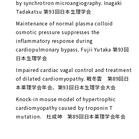
by synchrotron microangiography. Inagaki
Tadakatsu 第93回日本生理学会
Maintenance of normal plasma colloid
osmotic pressure suppresses the
inflammatory response during
cardiopulmonary bypass. Fujii Yutaka 第93回
日本生理学会
Impaired cardiac vagal control and treatment
of dilated cardiomyopathy. 戦冬雲 第89回日
本薬理学会年会、第93回日本生理学会大会
Knock-in mouse model of hypertrophic
cardiomyopathy caused by troponin T
mutation. 杜成坤 第89回日本薬理学会年会