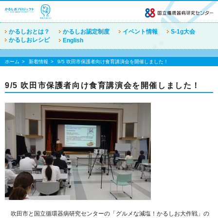
かるしおとは？
かるしお認定制度
イベント情報
S-1g大会
かるしおレシピ
English
ホーム
新着情報
9/5 吹田市保護者向け食育講演会を開催しました！
9/5 吹田市保護者向け食育講演会を開催しました！
吹田市と国立循環器病研究センターの「グルメな減塩！かるしお大作戦」の