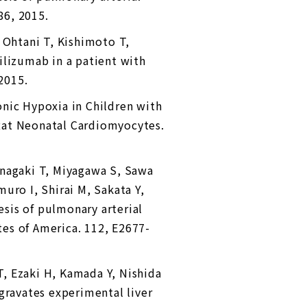
86, 2015.
 Ohtani T, Kishimoto T,
ilizumab in a patient with
 2015.
onic Hypoxia in Children with
Rat Neonatal Cardiomyocytes.
Inagaki T, Miyagawa S, Sawa
ro I, Shirai M, Sakata Y,
esis of pulmonary arterial
es of America. 112, E2677-
, Ezaki H, Kamada Y, Nishida
gravates experimental liver