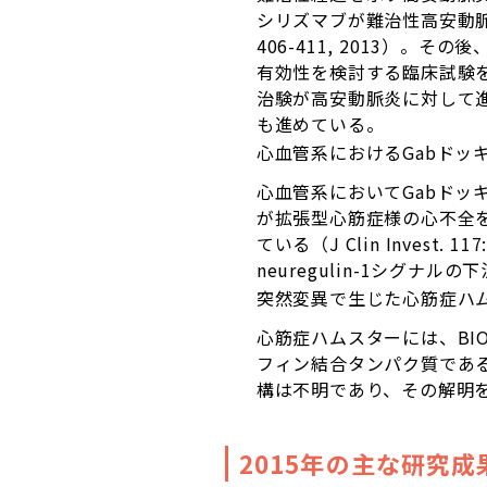
シリズマブが難治性高安動脈炎
406-411, 2013）
有効性を検討する臨床試験
治験が高安動脈炎に対して
も進めている。
心血管系におけるGabドッ
心血管系においてGabドッ
が拡張型心筋症様の心不全
ている（J Clin Invest
neuregulin-1シグ
突然変異で生じた心筋症ハ
心筋症ハムスターには、BI
フィン結合タンパク質である
構は不明であり、その解明
2015年の主な研究成