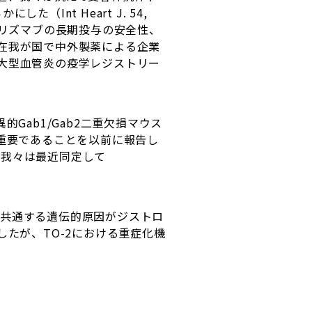
nt Heart J. 54,
トシリズマブの長期投与の安全性、
在我が国で中外製薬による企業
大型血管炎の疫学レジストリー
Gab1/Gab2二重欠損マウス
重要であることを以前に報告し
ォームを我々は最近同定して
者に共通する遺伝的原因がジストロ
たが、TO-2における重症化機