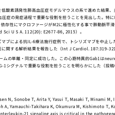
を低酸素誘発性肺高血圧症モデルマウスの系で進めた結果、
L-6)が肺高血圧症の発症過程で重要な役割を担うことを見出した。特に
L-21依存性にマクロファージがM2に極性化する事で肺動脈
ci U S A. 112(20): E2677-86, 2015）。
マブによる抗IL-6療法施行症例で、トシリズマブを中止
解析結果を報告した（Int J Cardiol. 187:319-321
ムの単離・同定に成功した。この心筋特異的Gab1はneuregu
G-1シグナルで重要な役割を担うことを明らかにした（投稿
n N, Sonobe T, Arita Y, Yasui T, Masaki T, Minami M, 
 A, Yamauchi-Takihara K, Okumura M, Kishimoto T, Kom
nterleukin-21 signaling axis is critical in the pathogen