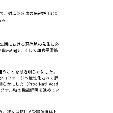
て、循環器疾患の病態解明と新
ある。
がが胎生期における冠静脈の発生に必
心筋細胞由来Ang1、そして血管平滑筋
を担うことを最近明らかにした。
2マクロファージへ極性化されて肺
た（Proc Natl Acad
IL-21シグナル軸の機能解明を進めてい
、我々は抗IL-6受容体抗体ト