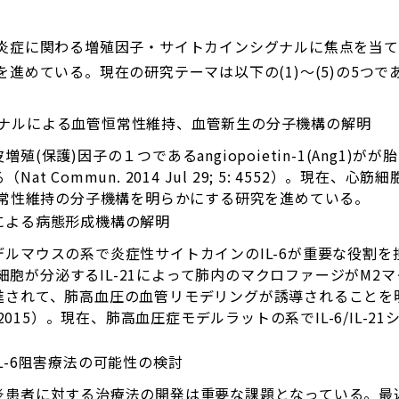
炎症に関わる増殖因子・サイトカインシグナルに焦点を当て
進めている。現在の研究テーマは以下の(1)～(5)の5つで
Ang1)シグナルによる血管恒常性維持、血管新生の分子機構の解明
(保護)因子の１つであるangiopoietin-1(Ang1)
t Commun. 2014 Jul 29; 5: 4552）。現在、
恒常性維持の分子機構を明らかにする研究を進めている。
による病態形成機構の解明
ルマウスの系で炎症性サイトカインのIL-6が重要な役割
17細胞が分泌するIL-21によって肺内のマクロファージがM
れて、肺高血圧の血管リモデリングが誘導されることを明らかにし
2677-86, 2015）。現在、肺高血圧症モデルラットの系でIL-6/
L-6阻害療法の可能性の検討
患者に対する治療法の開発は重要な課題となっている。最近