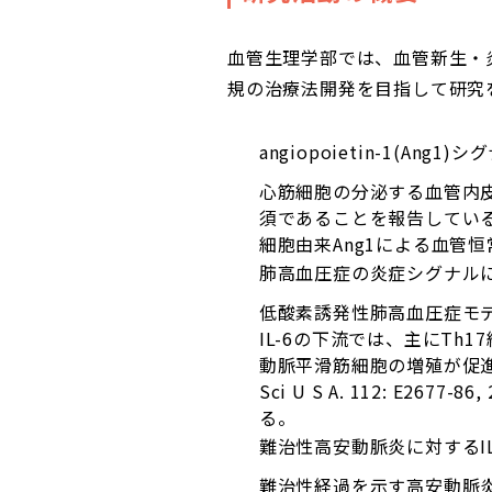
血管生理学部では、血管新生・
規の治療法開発を目指して研究を
angiopoietin-1(
心筋細胞の分泌する血管内皮増殖
須であることを報告している（Na
細胞由来Ang1による血管
肺高血圧症の炎症シグナル
低酸素誘発性肺高血圧症モデ
IL-6の下流では、主にTh
動脈平滑筋細胞の増殖が促進さ
Sci U S A. 112: E
る。
難治性高安動脈炎に対するI
難治性経過を示す高安動脈炎