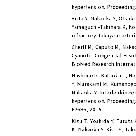
hypertension. Proceeding
Arita Y, Nakaoka Y, Otsuk
Yamaguchi-Takihara K, Kom
refractory Takayasu arteri
Cherif M, Caputo M, Nakao
Cyanotic Congenital Hear
BioMed Research Internat
Hashimoto-Kataoka T, Hose
Y, Murakami M, Kumanogoh
Nakaoka Y. Interleukin-6/i
hypertension. Proceedings
E2686, 2015.
Kizu T, Yoshida Y, Furuta
K, Nakaoka Y, Kiso S, Tak