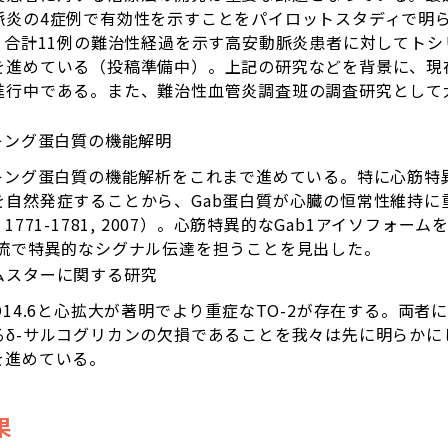
の4症例で有効性を示すことをパイロットスタディで明らかにした（I
。その後、合計11例の難治性経過を示す高安動脈炎患者に対して
を進めている（投稿準備中）。上記の研究などを背景に、現
進行中である。また、難治性血管炎調査班の調査研究として
キング蛋白質の機能解明
キング蛋白質の機能解析をこれまで進めている。特に心筋特異的
を自然発症することから、Gab蛋白質が心臓の恒常性維持に
. 117: 1771-1781, 2007）。心筋特異的なGab1アイソフ
ナルの下流で特異的なシグナル伝達を担うことを見出した。
ムスターに関する研究
O14.6と心拡大が著明でより重症なTO-2が存在する。両
δ-サルコグリカンの欠損であることを我々は先に明らかにし
を進めている。
果