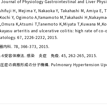
n Journal of Physiology Gastrointestinal and Liver Phys
hifuji H, Mejima Y, Nakaoka Y, Takahashi M, Amiya E, 
 Kochi Y, Ogimoto A,Yamamoto M,Takahashi H,Nakaymad
H,Omura K,Atsumi T,Tanemoto K,Miyata T,Kuwana M,Kom
ayasu arteritis and ulcerative colitis: high rate of co
atology. 67, 2226-2232, 2015.
. 78, 366-373, 2015.
受容体療法. 感染 炎症 免疫. 45, 262-265, 2015.
の病態形成の分子機構. Pulmonary Hypertension Update.