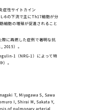
炎症性サイトカイン
IL-6の下流で主にTh17細胞が分
平滑筋細胞の増殖が促進されること
した際に再燃した症例で著明な抗
, 2015）。
lin-1（NRG-1）によって特
中）。
Inagaki T, Miyagawa S, Sawa
uro I, Shirai M, Sakata Y,
esis of pulmonary arterial