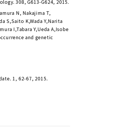
iology. 308, G613-G624, 2015.
Tamura N, Nakajima T,
a S,Saito K,Wada Y,Narita
ura I,Tabara Y,Ueda A,Isobe
-occurrence and genetic
 1, 62-67, 2015.