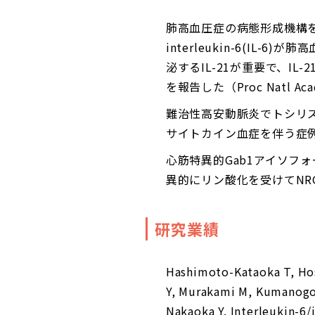
肺高血圧症の病態形成機構
interleukin-6(I
泌するIL-21が重要で、I
を報告した（Proc Natl Acad S
難治性高安動脈炎でトシリズ
サイトカイン血症を伴う症例に関する
心筋特異的Gab1アイソフォー
異的にリン酸化を受けてNR
研究業績
Hashimoto-Kataoka T, Hose
Y, Murakami M, Kumanogoh
Nakaoka Y. Interleukin-6/i