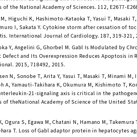
s of the National Academy of Sciences. 112, E2677-E26
i M, Higuchi K, Hashimoto-Kataoka T, Yasui T, Masaki T,
uro I, Sakata Y. Cytokine storm after cessation of toc
tis. International Journal of Cardiology. 187, 319-321,
ka Y, Angelini G, Ghorbel M. Gabl Is Modulated by Chr
t Defect and Its Overexpression Reduces Apoptosis in 
ional. 2015, 718492, 2015.
n N, Sonobe T, Arita Y, Yasui T, Masaki T, Minami M, 
 A, Yamauti-Takihara K, Okumura M, Kishimoto T, Komu
nterleukin-21-signaling axis is critical in the pathogen
 of theNational Academy of Science of the United Stat
 K, Ogura S, Egawa M, Chatani N, Hamano M, Takemura T
ehara T. Loss of Gabl adaptor protein in hepatocytes ag