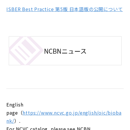
ISBER Best Practice 第5版 日本語版の公開について
English
page（
https://www.ncvc.go.jp/english/oic/bioba
nk/
）.
For NCVC catalog, please see NCBN