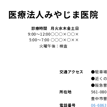
医療法人みやじま医院
診療時間
月
火
水
木
金
土
日
9:00～12:00
○
○
○
×
○
○
×
5:00～7:00
○
○
○
×
○
×
×
火曜午後：検査
交通アクセス
●駐車場
●近く
●阪急曽
所在地
561-080
豊中市曽
電話番号
06-6863