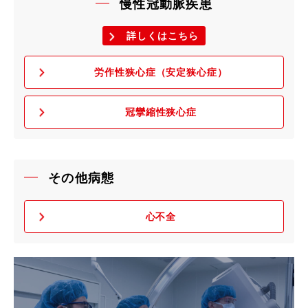
慢性冠動脈疾患
詳しくはこちら
労作性狭心症（安定狭心症）
冠攣縮性狭心症
その他病態
心不全