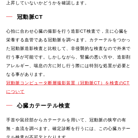
上昇していないかどうかを確認します。
冠動脈CT
心拍に合わせ心臓の撮影を行う造影CT検査で，主に心臓を
栄養する血管である冠動脈を調べます。カテーテルをつかっ
た冠動脈造影検査と比較して、非侵襲的な検査なので外来で
行う事が可能です。しかしながら、腎臓の悪い方や、造影剤
アレルギー、喘息の方に対し行う際には特別な処置が必要と
なる事があります。
冠動脈コンピュータ断層撮影装置（冠動脈CT）を検査のCT
について
心臓カテーテル検査
手首や鼠径部からカテーテルを用いて、冠動脈の狭窄の有
無・血流を調べます。確定診断を行うには、この心臓カテー
テル検査が不可欠となります。