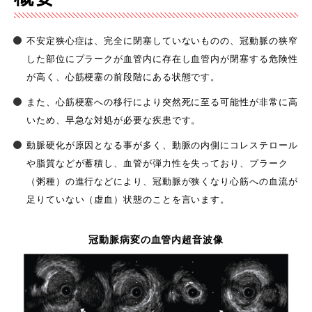
不安定狭心症は、完全に閉塞していないものの、冠動脈の狭窄
した部位にプラークが血管内に存在し血管内が閉塞する危険性
が高く、心筋梗塞の前段階にある状態です。
また、心筋梗塞への移行により突然死に至る可能性が非常に高
いため、早急な対処が必要な疾患です。
動脈硬化が原因となる事が多く、動脈の内側にコレステロール
や脂質などが蓄積し、血管が弾力性を失っており、プラーク
（粥種）の進行などにより、冠動脈が狭くなり心筋への血流が
足りていない（虚血）状態のことを言います。
冠動脈病変の血管内超音波像