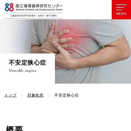
MENU
不安定狭心症
Unstable angina
トップ
対象疾患
不安定狭心症
概要