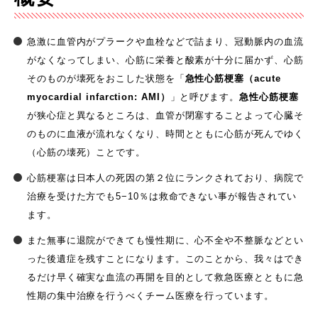
急激に血管内がプラークや血栓などで詰まり、冠動脈内の血流
がなくなってしまい、心筋に栄養と酸素が十分に届かず、心筋
そのものが壊死をおこした状態を「
急性心筋梗塞（acute
myocardial infarction: AMI）
」と呼びます。
急性心筋梗塞
が狭心症と異なるところは、血管が閉塞することよって心臓そ
のものに血液が流れなくなり、時間とともに心筋が死んでゆく
（心筋の壊死）ことです。
心筋梗塞は日本人の死因の第２位にランクされており、病院で
治療を受けた方でも5−10％は救命できない事が報告されてい
ます。
また無事に退院ができても慢性期に、心不全や不整脈などとい
った後遺症を残すことになります。このことから、我々はでき
るだけ早く確実な血流の再開を目的として救急医療とともに急
性期の集中治療を行うべくチーム医療を行っています。