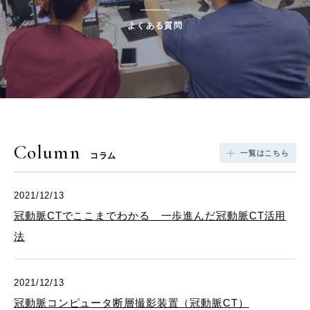
よくある質問
Column
一覧はこちら
コラム
2021/12/13
冠動脈CTでここまでわかる 一歩進んだ冠動脈CT活用
法
2021/12/13
冠動脈コンピュータ断層撮影装置（冠動脈CT）