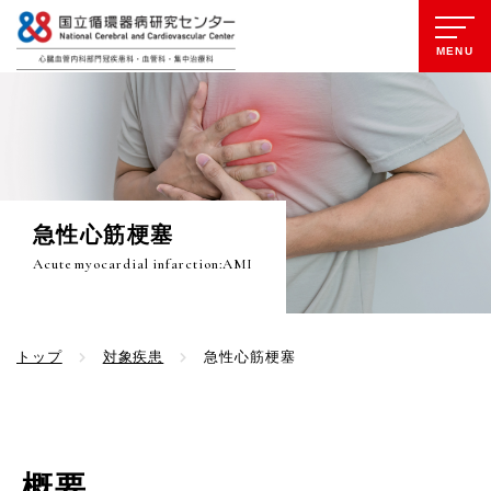
MENU
急性心筋梗塞
Acute myocardial infarction:AMI
トップ
対象疾患
急性心筋梗塞
概要