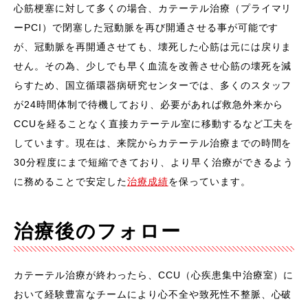
心筋梗塞に対して多くの場合、カテーテル治療（プライマリ
ーPCI）で閉塞した冠動脈を再び開通させる事が可能です
が、冠動脈を再開通させても、壊死した心筋は元には戻りま
せん。その為、少しでも早く血流を改善させ心筋の壊死を減
らすため、国立循環器病研究センターでは、多くのスタッフ
が24時間体制で待機しており、必要があれば救急外来から
CCUを経ることなく直接カテーテル室に移動するなど工夫を
しています。現在は、来院からカテーテル治療までの時間を
30分程度にまで短縮できており、より早く治療ができるよう
に務めることで安定した
治療成績
を保っています。
治療後のフォロー
カテーテル治療が終わったら、CCU（心疾患集中治療室）に
おいて経験豊富なチームにより心不全や致死性不整脈、心破